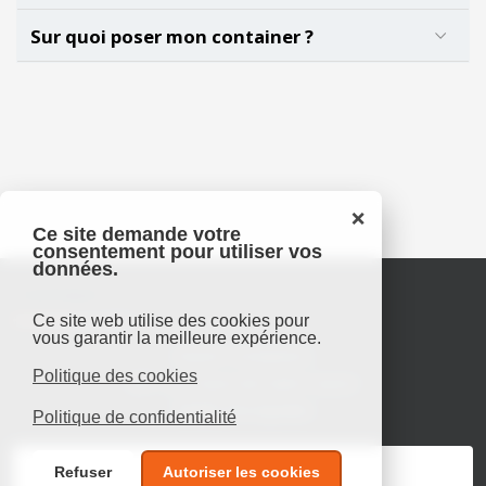
Sur quoi poser mon container ?
❌
Ce site demande votre
consentement pour utiliser vos
données.
Contact
Ce site web utilise des cookies pour
vous garantir la meilleure expérience.
Avenir Containers
Politique des cookies
441 rue Favre de Saint Castor
34080 Montpellier
Politique de confidentialité
06 13 85 07 74
Refuser
Autoriser les cookies